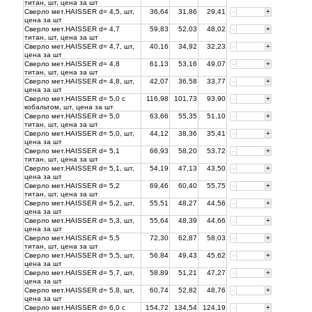
титан, шт, цена за
шт
Сверло мет.HAISSER d= 4,5, шт,
36,64
31,86
29,41
-
+
цена за
шт
Сверло мет.HAISSER d= 4,7
59,83
52,03
48,02
-
+
титан, шт, цена за
шт
Сверло мет.HAISSER d= 4,7, шт,
40,16
34,92
32,23
-
+
цена за
шт
Сверло мет.HAISSER d= 4,8
61,13
53,16
49,07
-
+
титан, шт, цена за
шт
Сверло мет.HAISSER d= 4,8, шт,
42,07
36,58
33,77
-
+
цена за
шт
Сверло мет.HAISSER d= 5,0 с
116,98
101,73
93,90
-
+
кобальтом, шт, цена за
шт
Сверло мет.HAISSER d= 5,0
63,66
55,35
51,10
-
+
титан, шт, цена за
шт
Сверло мет.HAISSER d= 5,0, шт,
44,12
38,36
35,41
-
+
цена за
шт
Сверло мет.HAISSER d= 5,1
66,93
58,20
53,72
-
+
титан, шт, цена за
шт
Сверло мет.HAISSER d= 5,1, шт,
54,19
47,13
43,50
-
+
цена за
шт
Сверло мет.HAISSER d= 5,2
69,46
60,40
55,75
-
+
титан, шт, цена за
шт
Сверло мет.HAISSER d= 5,2, шт,
55,51
48,27
44,56
-
+
цена за
шт
Сверло мет.HAISSER d= 5,3, шт,
55,64
48,39
44,66
-
+
цена за
шт
Сверло мет.HAISSER d= 5,5
72,30
62,87
58,03
-
+
титан, шт, цена за
шт
Сверло мет.HAISSER d= 5,5, шт,
56,84
49,43
45,62
-
+
цена за
шт
Сверло мет.HAISSER d= 5,7, шт,
58,89
51,21
47,27
-
+
цена за
шт
Сверло мет.HAISSER d= 5,8, шт,
60,74
52,82
48,76
-
+
цена за
шт
Сверло мет.HAISSER d= 6,0 с
154,72
134,54
124,19
-
+