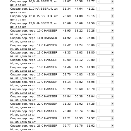
Сверло дер. 10,0 HAISSER /4, шт,
42,07
36,58
33,77
-
+
цена за
шт
Сверло дер. 11,0 HAISSER /4, шт,
51,34
44,64
41,21
-
+
цена за
шт
Сверло дер. 12,0 HAISSER /4, шт,
73,69
64,08
59,15
-
+
цена за
шт
Сверло дер. 13,0 HAISSER /4, шт,
76,69
66,69
61,56
-
+
цена за
шт
Сверло дер. перо. 10,0 HAISSER
43,95
38,22
35,28
-
+
/4, шт, цена за
шт
Сверло дер. перо. 11,0 HAISSER
44,92
39,07
36,06
-
+
/4, шт, цена за
шт
Сверло дер. перо. 12,0 HAISSER
47,42
41,24
38,06
-
+
/4, шт, цена за
шт
Сверло дер. перо. 13,0 HAISSER
48,33
42,03
38,80
-
+
/4, шт, цена за
шт
Сверло дер. перо. 14,0 HAISSER
49,59
43,12
39,80
-
+
/4, шт, цена за
шт
Сверло дер. перо. 15,0 HAISSER
51,46
44,75
41,30
-
+
/4, шт, цена за
шт
Сверло дер. перо. 16,0 HAISSER
52,70
45,83
42,30
-
+
/4, шт, цена за
шт
Сверло дер. перо. 17,0 HAISSER
56,14
48,82
45,06
-
+
/4, шт, цена за
шт
Сверло дер. перо. 18,0 HAISSER
58,29
50,69
46,79
-
+
/4, шт, цена за
шт
Сверло дер. перо. 20,0 HAISSER
64,84
56,38
52,04
-
+
/4, шт, цена за
шт
Сверло дер. перо. 22,0 HAISSER
71,33
62,02
57,25
-
+
/4, шт, цена за
шт
Сверло дер. перо. 24,0 HAISSER
73,30
63,74
58,84
-
+
/4, шт, цена за
шт
Сверло дер. перо. 25,0 HAISSER
74,21
64,53
59,57
-
+
/4, шт, цена за
шт
Сверло дер. перо. 26,0 HAISSER
76,77
66,76
61,62
-
+
/4, шт, цена за
шт