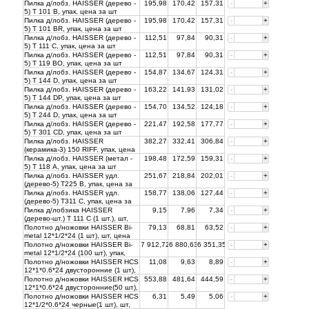
Пилка д/лобз. HAISSER (дерево -
195,98
170,42
157,31
-
+
5) Т 101 В, упак, цена за
шт
Пилка д/лобз. HAISSER (дерево -
195,98
170,42
157,31
-
+
5) Т 101 ВR, упак, цена за
шт
Пилка д/лобз. HAISSER (дерево -
112,51
97,84
90,31
-
+
5) Т 111 C, упак, цена за
шт
Пилка д/лобз. HAISSER (дерево -
112,51
97,84
90,31
-
+
5) Т 119 BO, упак, цена за
шт
Пилка д/лобз. HAISSER (дерево -
154,87
134,67
124,31
-
+
5) Т 144 D, упак, цена за
шт
Пилка д/лобз. HAISSER (дерево -
163,22
141,93
131,02
-
+
5) Т 144 DP, упак, цена за
шт
Пилка д/лобз. HAISSER (дерево -
154,70
134,52
124,18
-
+
5) Т 244 D, упак, цена за
шт
Пилка д/лобз. HAISSER (дерево -
221,47
192,58
177,77
-
+
5) Т 301 CD, упак, цена за
шт
Пилка д/лобз. HAISSER
382,27
332,41
306,84
-
+
(керамика-3) 150 RIFF, упак, цена
за
шт
Пилка д/лобз. HAISSER (метал -
198,48
172,59
159,31
-
+
5) Т 118 A, упак, цена за
шт
Пилка д/лобз. HAISSER удл.
251,67
218,84
202,01
-
+
(дерево-5) Т225 B, упак, цена за
шт
Пилка д/лобз. HAISSER удл.
158,77
138,06
127,44
-
+
(дерево-5) Т311 С, упак, цена за
шт
Пилка д/лобзика HAISSER
9,15
7,96
7,34
-
+
(дерево-шт.) Т 111 C (1 шт.), шт,
цена за
шт
Полотно д/ножовки HAISSER Bi-
79,13
68,81
63,52
-
+
metal 12*1/2*24 (1 шт), шт, цена
за
шт
Полотно д/ножовки HAISSER Bi-
7 912,72
6 880,63
6 351,35
-
+
metal 12*1/2*24 (100 шт), упак,
цена за
шт
Полотно д/ножовки HAISSER HCS
11,08
9,63
8,89
-
+
12*1*0.6*24 двусторонние (1 шт),
шт, цена за
шт
Полотно д/ножовки HAISSER HCS
553,88
481,64
444,59
-
+
12*1*0.6*24 двусторонние(50 шт),
упак, цена за
шт
Полотно д/ножовки HAISSER HCS
6,31
5,49
5,06
-
+
12*1/2*0.6*24 черные(1 шт), шт,