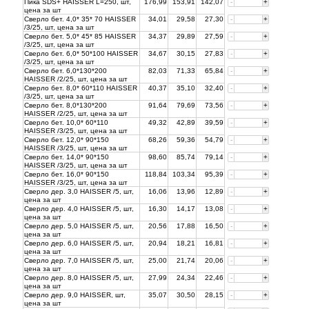
Пика SDS+ HAISSER L=250, шт,
176,99
153,91
142,07
-
+
цена за
шт
Сверло бет. 4,0* 35* 70 HAISSER
34,01
29,58
27,30
-
+
/3/25, шт, цена за
шт
Сверло бет. 5,0* 45* 85 HAISSER
34,37
29,89
27,59
-
+
/3/25, шт, цена за
шт
Сверло бет. 6,0* 50*100 HAISSER
34,67
30,15
27,83
-
+
/3/25, шт, цена за
шт
Сверло бет. 6,0*130*200
82,03
71,33
65,84
-
+
HAISSER /2/25, шт, цена за
шт
Сверло бет. 8,0* 60*110 HAISSER
40,37
35,10
32,40
-
+
/3/25, шт, цена за
шт
Сверло бет. 8,0*130*200
91,64
79,69
73,56
-
+
HAISSER /2/25, шт, цена за
шт
Сверло бет. 10,0* 60*110
49,32
42,89
39,59
-
+
HAISSER /3/25, шт, цена за
шт
Сверло бет. 12,0* 90*150
68,26
59,36
54,79
-
+
HAISSER /3/25, шт, цена за
шт
Сверло бет. 14,0* 90*150
98,60
85,74
79,14
-
+
HAISSER /3/25, шт, цена за
шт
Сверло бет. 16,0* 90*150
118,84
103,34
95,39
-
+
HAISSER /3/25, шт, цена за
шт
Сверло дер. 3,0 HAISSER /5, шт,
16,06
13,96
12,89
-
+
цена за
шт
Сверло дер. 4,0 HAISSER /5, шт,
16,30
14,17
13,08
-
+
цена за
шт
Сверло дер. 5,0 HAISSER /5, шт,
20,56
17,88
16,50
-
+
цена за
шт
Сверло дер. 6,0 HAISSER /5, шт,
20,94
18,21
16,81
-
+
цена за
шт
Сверло дер. 7,0 HAISSER /5, шт,
25,00
21,74
20,06
-
+
цена за
шт
Сверло дер. 8,0 HAISSER /5, шт,
27,99
24,34
22,46
-
+
цена за
шт
Сверло дер. 9,0 HAISSER, шт,
35,07
30,50
28,15
-
+
цена за
шт