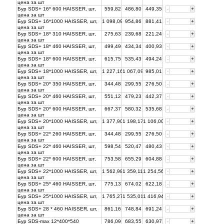
цена за
шт
Бур SDS+ 16* 600 HAISSER, шт,
559,82
486,80
449,35
-
+
цена за
шт
Бур SDS+ 16*1000 HAISSER, шт,
1 098,09
954,86
881,41
-
+
цена за
шт
Бур SDS+ 18* 310 HAISSER, шт,
275,63
239,68
221,24
-
+
цена за
шт
Бур SDS+ 18* 460 HAISSER, шт,
499,49
434,34
400,93
-
+
цена за
шт
Бур SDS+ 18* 600 HAISSER, шт,
615,75
535,43
494,24
-
+
цена за
шт
Бур SDS+ 18*1000 HAISSER, шт,
1 227,16
1 067,09
985,01
-
+
цена за
шт
Бур SDS+ 20* 350 HAISSER, шт,
344,48
299,55
276,50
-
+
цена за
шт
Бур SDS+ 20* 460 HAISSER, шт,
551,12
479,23
442,37
-
+
цена за
шт
Бур SDS+ 20* 600 HAISSER, шт,
667,37
580,32
535,68
-
+
цена за
шт
Бур SDS+ 20*1000 HAISSER, шт,
1 377,90
1 198,17
1 106,00
-
+
цена за
шт
Бур SDS+ 22* 260 HAISSER, шт,
344,48
299,55
276,50
-
+
цена за
шт
Бур SDS+ 22* 460 HAISSER, шт,
598,54
520,47
480,43
-
+
цена за
шт
Бур SDS+ 22* 600 HAISSER, шт,
753,58
655,29
604,88
-
+
цена за
шт
Бур SDS+ 22*1000 HAISSER, шт,
1 562,98
1 359,11
1 254,56
-
+
цена за
шт
Бур SDS+ 25* 460 HAISSER, шт,
775,13
674,02
622,18
-
+
цена за
шт
Бур SDS+ 25*1000 HAISSER, шт,
1 765,27
1 535,01
1 416,94
-
+
цена за
шт
Бур SDS+ 28 * 460 HAISSER, шт,
861,16
748,84
691,24
-
+
цена за
шт
Бур SDS-max 12*400*540
786,09
683,55
630,97
-
+