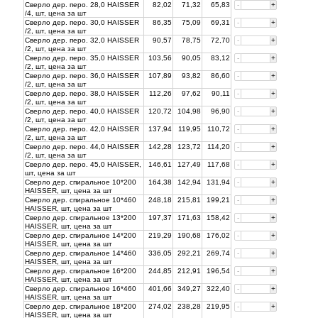
Сверло дер. перо. 28,0 HAISSER
82,02
71,32
65,83
-
+
/4, шт, цена за
шт
Сверло дер. перо. 30,0 HAISSER
86,35
75,09
69,31
-
+
/2, шт, цена за
шт
Сверло дер. перо. 32,0 HAISSER
90,57
78,75
72,70
-
+
/2, шт, цена за
шт
Сверло дер. перо. 35,0 HAISSER
103,56
90,05
83,12
-
+
/2, шт, цена за
шт
Сверло дер. перо. 36,0 HAISSER
107,89
93,82
86,60
-
+
/2, шт, цена за
шт
Сверло дер. перо. 38,0 HAISSER
112,26
97,62
90,11
-
+
/2, шт, цена за
шт
Сверло дер. перо. 40,0 HAISSER
120,72
104,98
96,90
-
+
/2, шт, цена за
шт
Сверло дер. перо. 42,0 HAISSER
137,94
119,95
110,72
-
+
/2, шт, цена за
шт
Сверло дер. перо. 44,0 HAISSER
142,28
123,72
114,20
-
+
/2, шт, цена за
шт
Сверло дер. перо. 45,0 HAISSER,
146,61
127,49
117,68
-
+
шт, цена за
шт
Сверло дер. спиральное 10*200
164,38
142,94
131,94
-
+
HAISSER, шт, цена за
шт
Сверло дер. спиральное 10*460
248,18
215,81
199,21
-
+
HAISSER, шт, цена за
шт
Сверло дер. спиральное 13*200
197,37
171,63
158,42
-
+
HAISSER, шт, цена за
шт
Сверло дер. спиральное 14*200
219,29
190,68
176,02
-
+
HAISSER, шт, цена за
шт
Сверло дер. спиральное 14*460
336,05
292,21
269,74
-
+
HAISSER, шт, цена за
шт
Сверло дер. спиральное 16*200
244,85
212,91
196,54
-
+
HAISSER, шт, цена за
шт
Сверло дер. спиральное 16*460
401,66
349,27
322,40
-
+
HAISSER, шт, цена за
шт
Сверло дер. спиральное 18*200
274,02
238,28
219,95
-
+
HAISSER, шт, цена за
шт