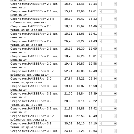
Сверло мет.HAISSER d= 2,3, шт,
15,50
13,48
12,44
-
+
цена за
шт
Сверло мет.HAISSER d= 2,4, шт,
15,71
13,66
12,61
-
+
цена за
шт
Сверло мет.HAISSER d= 2,5 с
45,39
39,47
36,43
-
+
кобальтом, шт, цена за
шт
Сверло мет.HAISSER d= 2,5
18,01
15,67
14,46
-
+
титан, шт, цена за
шт
Сверло мет.HAISSER d= 2,5, шт,
15,71
13,66
12,61
-
+
цена за
шт
Сверло мет.HAISSER d= 2,7
26,70
23,22
21,43
-
+
титан, шт, цена за
шт
Сверло мет.HAISSER d= 2,7, шт,
18,75
16,30
15,05
-
+
цена за
шт
Сверло мет.HAISSER d= 2,8, шт,
18,70
16,26
15,01
-
+
цена за
шт
Сверло мет.HAISSER d= 2,9, шт,
19,41
16,87
15,58
-
+
цена за
шт
Сверло мет.HAISSER d= 3,0 с
52,94
46,03
42,49
-
+
кобальтом, шт, цена за
шт
Сверло мет.HAISSER d= 3,0
27,84
24,21
22,34
-
+
титан, шт, цена за
шт
Сверло мет.HAISSER d= 3,0, шт,
19,41
16,87
15,58
-
+
цена за
шт
Сверло мет.HAISSER d= 3,1, шт,
21,66
18,84
17,39
-
+
цена за
шт
Сверло мет.HAISSER d= 3,2
28,93
25,16
23,22
-
+
титан, шт, цена за
шт
Сверло мет.HAISSER d= 3,2, шт,
21,71
18,88
17,42
-
+
цена за
шт
Сверло мет.HAISSER d= 3,3 с
60,41
52,53
48,49
-
+
кобальтом, шт, цена за
шт
Сверло мет.HAISSER d= 3,3
30,02
26,10
24,10
-
+
титан, шт, цена за
шт
Сверло мет.HAISSER d= 3,3, шт,
24,47
21,28
19,64
-
+