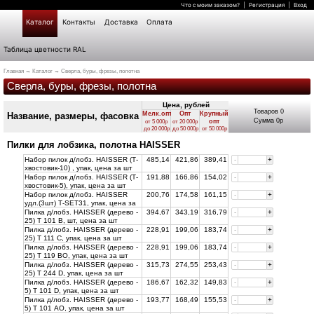
Что с моим заказом?
|
Регистрация
|
Вход
Каталог
Контакты
Доставка
Оплата
Таблица цветности RAL
Главная
→
Каталог
→ Сверла, буры, фрезы, полотна
Сверла, буры, фрезы, полотна
Товаров
0
Мелк.опт.
Опт
Крупный
Название, размеры, фасовка
Сумма
0
р
опт
от 5 000р
от 20 000р
до 20 000р
до 50 000р
от 50 000р
Пилки для лобзика, полотна HAISSER
Набор пилок д/лобз. HAISSER (Т-
485,14
421,86
389,41
-
+
хвостовик-10) , упак, цена за
шт
Набор пилок д/лобз. HAISSER (Т-
191,88
166,86
154,02
-
+
хвостовик-5), упак, цена за
шт
Набор пилок д/лобз. HAISSER
200,76
174,58
161,15
-
+
удл.(3шт) Т-SET31, упак, цена за
шт
Пилка д/лобз. HAISSER (дерево -
394,67
343,19
316,79
-
+
25) Т 101 В, шт, цена за
шт
Пилка д/лобз. HAISSER (дерево -
228,91
199,06
183,74
-
+
25) Т 111 C, упак, цена за
шт
Пилка д/лобз. HAISSER (дерево -
228,91
199,06
183,74
-
+
25) Т 119 BO, упак, цена за
шт
Пилка д/лобз. HAISSER (дерево -
315,73
274,55
253,43
-
+
25) Т 244 D, упак, цена за
шт
Пилка д/лобз. HAISSER (дерево -
186,67
162,32
149,83
-
+
5) Т 101 D, упак, цена за
шт
Пилка д/лобз. HAISSER (дерево -
193,77
168,49
155,53
-
+
5) Т 101 АО, упак, цена за
шт