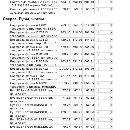
цена за
шт
Полотно д/ножовки HAISSER HCS
633,01
550,45
508,10
-
+
12*1/2*0.6*24 черные(100 шт),
упак, цена за
шт
Полотно д/ножовки HAISSER HSS
79,13
68,81
63,52
-
+
12*1/2*24 серые(1 шт), шт, цена
за
шт
Сверла, Буры, Фрезы
Борфреза форма A А1020
763,68
664,07
612,98
-
+
твердоспл. с тит. покр. HAISSER,
шт, цена за
шт
Борфреза форма C С0313
363,40
316,00
291,70
-
+
твердоспл. HAISSER, шт, цена за
шт
Борфреза форма C С0313
429,24
373,26
344,54
-
+
твердоспл. с тит. покр. HAISSER,
шт, цена за
шт
Борфреза форма C С0820
679,42
590,80
545,35
-
+
твердоспл. HAISSER, шт, цена за
шт
Борфреза форма D D1009
580,76
505,01
466,16
-
+
твердоспл. HAISSER, шт, цена за
шт
Борфреза форма D D1210
863,75
751,09
693,31
-
+
твердоспл. с тит. покр. HAISSER,
шт, цена за
шт
Борфреза форма D D1412
1 003,40
872,52
805,40
-
+
твердоспл. HAISSER, шт, цена за
шт
Борфреза форма F 0820
721,56
627,45
579,18
-
+
твердоспл. HAISSER, шт, цена за
шт
Борфреза форма M M1225
1 079,70
938,87
866,65
-
+
твердоспл. с тит покр. HAISSER,
шт, цена за
шт
Бур SDS+ 4*110 HAISSER, шт,
77,52
67,41
62,22
-
+
цена за
шт
Бур SDS+ 5*110 HAISSER, шт,
77,52
67,41
62,22
-
+
цена за
шт
Бур SDS+ 5*160 HAISSER, шт,
79,77
69,37
64,03
-
+
цена за
шт
Бур SDS+ 5*310 HAISSER, шт,
120,65
104,91
96,84
-
+
цена за
шт
Бур SDS+ 6*110 HAISSER, шт,
77,52
67,41
62,22
-
+
цена за
шт
Бур SDS+ 6*160 HAISSER, шт,
79,77
69,37
64,03
-
+