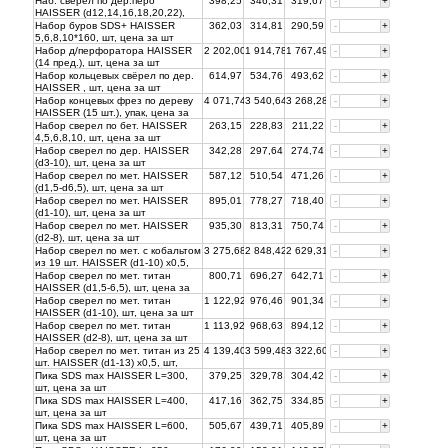
Наб. сверел по дер.перо
398,25
346,31
319,67
-
+
HAISSER (d12,14,16,18,20,22),
шт, цена за
шт
Набор буров SDS+ HAISSER
362,03
314,81
290,59
-
+
5,6,8,10*160, шт, цена за
шт
Набор д/перфоратора HAISSER
2 202,00
1 914,78
1 767,49
-
+
(14 пред.), шт, цена за
шт
Набор кольцевых свёрел по дер.
614,97
534,76
493,62
-
+
HAISSER , шт, цена за
шт
Набор концевых фрез по дереву
4 071,74
3 540,64
3 268,28
-
+
HAISSER (15 шт.), упак, цена за
шт
Набор сверел по бет. HAISSER
263,15
228,83
211,22
-
+
4,5,6,8,10, шт, цена за
шт
Набор сверел по дер. HAISSER
342,28
297,64
274,74
-
+
(d3-10), шт, цена за
шт
Набор сверел по мет. HAISSER
587,12
510,54
471,26
-
+
(d1,5-d6,5), шт, цена за
шт
Набор сверел по мет. HAISSER
895,01
778,27
718,40
-
+
(d1-10), шт, цена за
шт
Набор сверел по мет. HAISSER
935,30
813,31
750,74
-
+
(d2-8), шт, цена за
шт
Набор сверел по мет. с кобальтом
3 275,68
2 848,42
2 629,31
-
+
из 19 шт. HAISSER (d1-10) x0,5,
шт, цена за
шт
Набор сверел по мет. титан
800,71
696,27
642,71
-
+
HAISSER (d1,5-6,5), шт, цена за
шт
Набор сверел по мет. титан
1 122,92
976,46
901,34
-
+
HAISSER (d1-10), шт, цена за
шт
Набор сверел по мет. титан
1 113,92
968,63
894,12
-
+
HAISSER (d2-8), шт, цена за
шт
Набор сверел по мет. титан из 25
4 139,40
3 599,48
3 322,60
-
+
шт. HAISSER (d1-13) x0,5, шт,
цена за
шт
Пика SDS max HAISSER L=300,
379,25
329,78
304,42
-
+
шт, цена за
шт
Пика SDS max HAISSER L=400,
417,16
362,75
334,85
-
+
шт, цена за
шт
Пика SDS max HAISSER L=600,
505,67
439,71
405,89
-
+
шт, цена за
шт