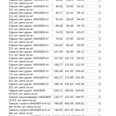
2,5, шт, цена за
шт
Сверло мет.удлин. HAISSER d=
39,00
33,92
31,31
-
+
3,0, шт, цена за
шт
Сверло мет.удлин. HAISSER d=
48,77
42,41
39,14
-
+
3,2, шт, цена за
шт
Сверло мет.удлин. HAISSER d=
55,24
48,04
44,34
-
+
3,5, шт, цена за
шт
Сверло мет.удлин. HAISSER d=
68,26
59,36
54,79
-
+
4,0, шт, цена за
шт
Сверло мет.удлин. HAISSER d=
74,78
65,03
60,02
-
+
4,2, шт, цена за
шт
Сверло мет.удлин. HAISSER d=
78,02
67,85
62,63
-
+
4,5, шт, цена за
шт
Сверло мет.удлин. HAISSER d=
104,02
90,45
83,50
-
+
5,0, шт, цена за
шт
Сверло мет.удлин. HAISSER d=
107,30
93,30
86,12
-
+
5,5, шт, цена за
шт
Сверло мет.удлин. HAISSER d=
117,00
101,74
93,91
-
+
6,0, шт, цена за
шт
Сверло мет.удлин. HAISSER d=
139,77
121,54
112,19
-
+
6,5, шт, цена за
шт
Сверло мет.удлин. HAISSER d=
162,49
141,30
130,43
-
+
7,0, шт, цена за
шт
Сверло мет.удлин. HAISSER d=
202,27
175,89
162,36
-
+
8,0, шт, цена за
шт
Сверло мет.удлин. HAISSER d=
290,76
252,84
233,39
-
+
9,0, шт, цена за
шт
Сверло мет.удлин. HAISSER
328,71
285,83
263,84
-
+
d=10,0, шт, цена за
шт
Сверло под конфирмат HAISSER
132,77
115,45
106,57
-
+
d=4,5, шт, цена за
шт
Сверло ступенч.HAISSER d=4-12
795,86
692,06
638,82
-
+
мм титан, шт, цена за
шт
Сверло ступенч.HAISSER d=4-12
749,05
651,35
601,25
-
+
мм, шт, цена за
шт