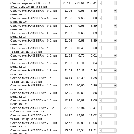
Сверло керамика HAISSER
257,15
223,61
206,41
-
+
d=13,0 /5, шт, цена за
шт
Сверло мет.HAISSER d= 0,5, шт,
11,08
9,63
8,89
-
+
цена за
шт
Сверло мет.HAISSER d= 0,6, шт,
11,08
9,63
8,89
-
+
цена за
шт
Сверло мет.HAISSER d= 0,7, шт,
11,08
9,63
8,89
-
+
цена за
шт
Сверло мет.HAISSER d= 0,8, шт,
11,08
9,63
8,89
-
+
цена за
шт
Сверло мет.HAISSER d= 0,9, шт,
11,08
9,63
8,89
-
+
цена за
шт
Сверло мет.HAISSER d= 1,0
11,96
10,40
9,60
-
+
титан, шт, цена за
шт
Сверло мет.HAISSER d= 1,0, шт,
11,23
9,76
9,01
-
+
цена за
шт
Сверло мет.HAISSER d= 1,2, шт,
11,63
10,11
9,34
-
+
цена за
шт
Сверло мет.HAISSER d= 1,3, шт,
11,63
10,11
9,34
-
+
цена за
шт
Сверло мет.HAISSER d= 1,5
14,14
12,30
11,35
-
+
титан, шт, цена за
шт
Сверло мет.HAISSER d= 1,5, шт,
12,29
10,69
9,86
-
+
цена за
шт
Сверло мет.HAISSER d= 1,7, шт,
12,29
10,69
9,86
-
+
цена за
шт
Сверло мет.HAISSER d= 1,8, шт,
12,29
10,69
9,86
-
+
цена за
шт
Сверло мет.HAISSER d= 2,0 с
37,88
32,94
30,41
-
+
кобальтом, шт, цена за
шт
Сверло мет.HAISSER d= 2,0
14,73
12,81
11,82
-
+
титан, шт, цена за
шт
Сверло мет.HAISSER d= 2,0, шт,
12,53
10,89
10,06
-
+
цена за
шт
Сверло мет.HAISSER d= 2,2, шт,
15,34
13,34
12,31
-
+
цена за
шт