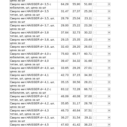
цена за
шт
Сверло мет.HAISSER d= 3,5 с
64,29
55,90
51,60
-
+
кобальтом, шт, цена за
шт
Сверло мет.HAISSER d= 3,5
31,47
27,37
25,26
-
+
титан, шт, цена за
шт
Сверло мет.HAISSER d= 3,5, шт,
28,79
25,04
23,11
-
+
цена за
шт
Сверло мет.HAISSER d= 3,7, шт,
29,00
25,22
23,28
-
+
цена за
шт
Сверло мет.HAISSER d= 3,8
37,64
32,73
30,22
-
+
титан, шт, цена за
шт
Сверло мет.HAISSER d= 3,8, шт,
29,15
25,35
23,40
-
+
цена за
шт
Сверло мет.HAISSER d= 3,9, шт,
32,43
28,20
26,03
-
+
цена за
шт
Сверло мет.HAISSER d= 4,0 с
75,63
65,77
60,71
-
+
кобальтом, шт, цена за
шт
Сверло мет.HAISSER d= 4,0
39,47
34,32
31,68
-
+
титан, шт, цена за
шт
Сверло мет.HAISSER d= 4,0, шт,
33,65
29,26
27,01
-
+
цена за
шт
Сверло мет.HAISSER d= 4,1
42,73
37,15
34,30
-
+
титан, шт, цена за
шт
Сверло мет.HAISSER d= 4,1, шт,
35,15
30,56
28,21
-
+
цена за
шт
Сверло мет.HAISSER d= 4,2 с
83,12
72,28
66,72
-
+
кобальтом, шт, цена за
шт
Сверло мет.HAISSER d= 4,2
46,09
40,08
37,00
-
+
титан, шт, цена за
шт
Сверло мет.HAISSER d= 4,2, шт,
35,85
31,17
28,78
-
+
цена за
шт
Сверло мет.HAISSER d= 4,3
46,73
40,64
37,51
-
+
титан, шт, цена за
шт
Сверло мет.HAISSER d= 4,3, шт,
36,27
31,54
29,11
-
+
цена за
шт
Сверло мет.HAISSER d= 4,5
47,63
41,42
38,23
-
+