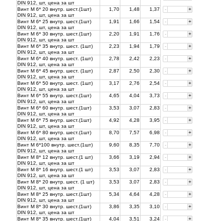
DIN 912, шт, цена за
шт
Винт М 6* 20 внутр. шест.(1шт)
1,70
1,48
1,37
-
+
DIN 912, шт, цена за
шт
Винт М 6* 25 внутр. шест.(1шт)
1,91
1,66
1,54
-
+
DIN 912, шт, цена за
шт
Винт М 6* 30 внутр. шест.(1шт)
2,20
1,91
1,76
-
+
DIN 912, шт, цена за
шт
Винт М 6* 35 внутр. шест. (1шт)
2,23
1,94
1,79
-
+
DIN 912, шт, цена за
шт
Винт М 6* 40 внутр. шест. (1шт)
2,78
2,42
2,23
-
+
DIN 912, шт, цена за
шт
Винт М 6* 45 внутр. шест. (1шт)
2,87
2,50
2,30
-
+
DIN 912, шт, цена за
шт
Винт М 6* 50 внутр. шест. (1шт)
3,17
2,76
2,54
-
+
DIN 912, шт, цена за
шт
Винт М 6* 55 внутр. шест.(1шт)
4,65
4,04
3,73
-
+
DIN 912, шт, цена за
шт
Винт М 6* 60 внутр. шест.(1шт)
3,53
3,07
2,83
-
+
DIN 912, шт, цена за
шт
Винт М 6* 75 внутр. шест.(1шт)
4,92
4,28
3,95
-
+
DIN 912, шт, цена за
шт
Винт М 6* 80 внутр. шест.(1шт)
8,70
7,57
6,98
-
+
DIN 912, шт, цена за
шт
Винт М 6*100 внутр. шест.(1шт)
9,60
8,35
7,70
-
+
DIN 912, шт, цена за
шт
Винт М 8* 12 внутр. шест.(1 шт)
3,66
3,19
2,94
-
+
DIN 912, шт, цена за
шт
Винт М 8* 16 внутр. шест.(1 шт)
3,53
3,07
2,83
-
+
DIN 912, шт, цена за
шт
Винт М 8* 20 внутр. шест. (1 шт)
3,53
3,07
2,83
-
+
DIN 912, шт, цена за
шт
Винт М 8* 25 внутр. шест.(1шт)
5,34
4,64
4,28
-
+
DIN 912, шт, цена за
шт
Винт М 8* 30 внутр. шест.(1шт)
3,86
3,35
3,10
-
+
DIN 912, шт, цена за
шт
Винт М 8* 35 внутр. шест.(1шт)
4,04
3,51
3,24
-
+