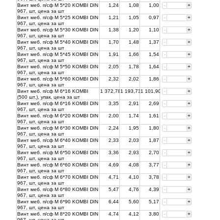
Винт меб. п/сф М 5*20 KOMBI DIN
1,24
1,08
1,00
-
+
967, шт, цена за
шт
Винт меб. п/сф М 5*25 KOMBI DIN
1,21
1,05
0,97
-
+
967, шт, цена за
шт
Винт меб. п/сф М 5*30 KOMBI DIN
1,38
1,20
1,10
-
+
967, шт, цена за
шт
Винт меб. п/сф М 5*40 KOMBI DIN
1,70
1,48
1,37
-
+
967, шт, цена за
шт
Винт меб. п/сф М 5*45 KOMBI DIN
1,91
1,66
1,54
-
+
967, шт, цена за
шт
Винт меб. п/сф М 5*50 KOMBI DIN
2,05
1,78
1,64
-
+
967, шт, цена за
шт
Винт меб. п/сф М 5*60 KOMBI DIN
2,32
2,02
1,86
-
+
967, шт, цена за
шт
Винт меб. п/сф М 6*16 KOMBI
1 372,78
1 193,73
1 101,90
-
+
(500 шт.), упак, цена за
шт
Винт меб. п/сф М 6*16 KOMBI DIN
3,35
2,91
2,69
-
+
967, шт, цена за
шт
Винт меб. п/сф М 6*20 KOMBI DIN
2,00
1,74
1,61
-
+
967, шт, цена за
шт
Винт меб. п/сф М 6*30 KOMBI DIN
2,24
1,95
1,80
-
+
967, шт, цена за
шт
Винт меб. п/сф М 6*40 KOMBI DIN
2,33
2,03
1,87
-
+
967, шт, цена за
шт
Винт меб. п/сф М 6*50 KOMBI DIN
3,36
2,93
2,70
-
+
967, шт, цена за
шт
Винт меб. п/сф М 6*60 KOMBI DIN
4,69
4,08
3,77
-
+
967, шт, цена за
шт
Винт меб. п/сф М 6*70 KOMBI DIN
4,71
4,10
3,78
-
+
967, шт, цена за
шт
Винт меб. п/сф М 6*80 KOMBI DIN
5,47
4,76
4,39
-
+
967, шт, цена за
шт
Винт меб. п/сф М 6*90 KOMBI DIN
6,44
5,60
5,17
-
+
967, шт, цена за
шт
Винт меб. п/сф М 8*20 KOMBI DIN
4,74
4,12
3,80
-
+
967, шт, цена за
шт