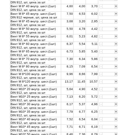
DIN 912, шт, цена за
шт
Винт М 8* 40 внутр. шест.(1шт)
4,60
4,00
3,70
-
+
DIN 912, шт, цена за
шт
Винт М 8* 45 внутр. шест.(1шт)
7,50
6,53
6,02
-
+
DIN 912 черные, шт, цена за
шт
Винт М 8* 45 внутр. шест.(1шт)
3,68
3,20
2,95
-
+
DIN 912, шт, цена за
шт
Винт М 8* 50 внутр. шест.(1шт)
5,50
4,78
4,42
-
+
DIN 912, шт, цена за
шт
Винт М 8* 55 внутр. шест.(1шт)
6,01
5,23
4,82
-
+
DIN 912, шт, цена за
шт
Винт М 8* 60 внутр. шест.(1шт)
6,37
5,54
5,11
-
+
DIN 912, шт, цена за
шт
Винт М 8* 65 внутр. шест.(1шт)
6,73
5,85
5,40
-
+
DIN 912, шт, цена за
шт
Винт М 8* 70 внутр. шест.(1шт)
7,30
6,34
5,86
-
+
DIN 912, шт, цена за
шт
Винт М 8* 80 внутр. шест.(1шт)
8,15
7,09
6,54
-
+
DIN 912, шт, цена за
шт
Винт М 8*100 внутр. шест.(1шт)
9,96
8,66
7,99
-
+
DIN 912, шт, цена за
шт
Винт М 8*120 внутр. шест.(1шт)
13,17
11,45
10,57
-
+
DIN 912, шт, цена за
шт
Винт М10* 20 внутр. шест.(1шт)
5,64
4,90
4,52
-
+
DIN 912, шт, цена за
шт
Винт М10* 25 внутр. шест.(1шт)
7,13
6,20
5,72
-
+
DIN 912, шт, цена за
шт
Винт М10* 30 внутр. шест.(1шт)
6,17
5,37
4,96
-
+
DIN 912, шт, цена за
шт
Винт М10* 35 внутр. шест.(1шт)
7,79
6,77
6,25
-
+
DIN 912, шт, цена за
шт
Винт М10* 40 внутр. шест.(1шт)
7,52
6,54
6,04
-
+
DIN 912, шт, цена за
шт
Винт М10* 45 внутр. шест.(1шт)
7,71
6,71
6,19
-
+
DIN 912, шт, цена за
шт
Винт М10* 50 внутр. шест.(1шт)
8,46
7,36
6,79
-
+