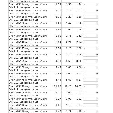
DIN 912, шт, цена за
шт
Винт М 5* 14 внутр. шест.(1шт)
1,79
1,56
1,44
-
+
DIN 912, шт, цена за
шт
Винт М 5* 16 внутр. шест.(1шт)
1,29
1,12
1,03
-
+
DIN 912, шт, цена за
шт
Винт М 5* 18 внутр. шест.(1шт)
1,38
1,20
1,10
-
+
DIN 912, шт, цена за
шт
Винт М 5* 20 внутр. шест.(1шт)
1,69
1,47
1,36
-
+
DIN 912, шт, цена за
шт
Винт М 5* 30 внутр. шест.(1шт)
1,91
1,66
1,54
-
+
DIN 912, шт, цена за
шт
Винт М 5* 35 внутр. шест.(1шт)
2,02
1,76
1,62
-
+
DIN 912, шт, цена за
шт
Винт М 5* 40 внутр. шест.(1шт)
2,54
2,21
2,04
-
+
DIN 912, шт, цена за
шт
Винт М 5* 45 внутр. шест.(1шт)
2,59
2,25
2,08
-
+
DIN 912, шт, цена за
шт
Винт М 5* 50 внутр. шест.(1шт)
3,17
2,76
2,54
-
+
DIN 912, шт, цена за
шт
Винт М 5* 55 внутр. шест.(1шт)
4,11
3,58
3,30
-
+
DIN 912, шт, цена за
шт
Винт М 5* 60 внутр. шест.(1шт)
4,44
3,86
3,56
-
+
DIN 912, шт, цена за
шт
Винт М 5* 70 внутр. шест.(1шт)
5,82
5,06
4,67
-
+
DIN 912, шт, цена за
шт
Винт М 5* 75 внутр. шест.(1шт)
6,44
5,60
5,17
-
+
DIN 912, шт, цена за
шт
Винт М 5* 90 внутр. шест.(1шт)
21,02
18,28
16,87
-
+
DIN 912, шт, цена за
шт
Винт М 6* 08 внутр. шест.(1шт)
1,26
1,09
1,01
-
+
DIN 912, шт, цена за
шт
Винт М 6* 10 внутр. шест.(1шт)
2,27
1,98
1,82
-
+
DIN 912, шт, цена за
шт
Винт М 6* 12 внутр. шест.(1шт)
1,33
1,16
1,07
-
+
DIN 912, шт, цена за
шт
Винт М 6* 16 внутр. шест.(1шт)
1,47
1,27
1,18
-
+