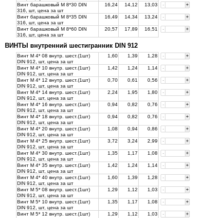
Винт барашковый М 8*30 DIN
16,24
14,12
13,03
-
+
316, шт, цена за
шт
Винт барашковый М 8*35 DIN
16,49
14,34
13,24
-
+
316, шт, цена за
шт
Винт барашковый М 8*60 DIN
20,57
17,89
16,51
-
+
316, шт, цена за
шт
ВИНТЫ внутренний шестигранник DIN 912
Винт М 4* 08 внутр. шест.(1шт)
1,60
1,39
1,28
-
+
DIN 912, шт, цена за
шт
Винт М 4* 10 внутр. шест.(1шт)
1,42
1,24
1,14
-
+
DIN 912, шт, цена за
шт
Винт М 4* 12 внутр. шест.(1шт)
0,70
0,61
0,56
-
+
DIN 912, шт, цена за
шт
Винт М 4* 14 внутр. шест.(1шт)
2,24
1,95
1,80
-
+
DIN 912, шт, цена за
шт
Винт М 4* 16 внутр. шест.(1шт)
0,94
0,82
0,76
-
+
DIN 912, шт, цена за
шт
Винт М 4* 18 внутр. шест.(1шт)
0,94
0,82
0,76
-
+
DIN 912, шт, цена за
шт
Винт М 4* 20 внутр. шест.(1шт)
1,08
0,94
0,86
-
+
DIN 912, шт, цена за
шт
Винт М 4* 25 внутр. шест.(1шт)
3,72
3,24
2,99
-
+
DIN 912, шт, цена за
шт
Винт М 4* 30 внутр. шест.(1шт)
1,35
1,17
1,08
-
+
DIN 912, шт, цена за
шт
Винт М 4* 35 внутр. шест.(1шт)
1,42
1,24
1,14
-
+
DIN 912, шт, цена за
шт
Винт М 4* 40 внутр. шест.(1шт)
1,60
1,39
1,28
-
+
DIN 912, шт, цена за
шт
Винт М 5* 08 внутр. шест.(1шт)
1,29
1,12
1,03
-
+
DIN 912, шт, цена за
шт
Винт М 5* 10 внутр. шест.(1шт)
1,35
1,17
1,08
-
+
DIN 912, шт, цена за
шт
Винт М 5* 12 внутр. шест.(1шт)
1,29
1,12
1,03
-
+