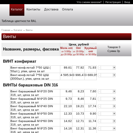
Что с моим заказом?
|
Регистрация
|
Вход
Каталог
Контакты
Доставка
Оплата
Таблица цветности RAL
Главная
→
Каталог
→ Винты
Винты
Товаров
0
Мелк.опт.
Опт
Крупный
Название, размеры, фасовка
Сумма
0
р
опт
от 5 000р
от 20 000р
до 20 000р
до 50 000р
от 50 000р
ВИНТ конфирмат
Винт-конф.потай 7*50 Ц/Ш (
89,61
77,92
71,93
-
+
50шт.), упак, цена за
шт
Винт-конф.потай 7*50 Ц/Ш
4 595,94
3 996,47
3 689,05
-
+
(3000шт.), упак, цена за
шт
ВИНТЫ барашковые DIN 316
Винт барашковый М 6*20 DIN
9,46
8,23
7,60
-
+
316, шт, цена за
шт
Винт барашковый М 6*25 DIN
9,73
8,46
7,81
-
+
316, шт, цена за
шт
Винт барашковый М 6*40 DIN
22,10
19,21
17,74
-
+
316, шт, цена за
шт
Винт барашковый М 6*50 DIN
12,33
10,73
9,90
-
+
316, шт, цена за
шт
Винт барашковый М 6*60 DIN
14,62
12,71
11,74
-
+
316, шт, цена за
шт
Винт барашковый М 8*25 DIN
14,16
12,31
11,36
-
+
316, шт, цена за
шт